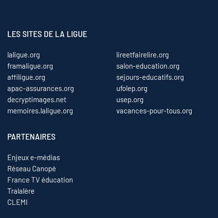
LES SITES DE LA LIGUE
laligue.org
lireetfairelire.org
framaligue.org
salon-education.org
affiligue.org
sejours-educatifs.org
apac-assurances.org
ufolep.org
decryptimages.net
usep.org
memoires.laligue.org
vacances-pour-tous.org
PARTENAIRES
Enjeux e-médias
Réseau Canopé
France TV éducation
Tralalère
CLEMI