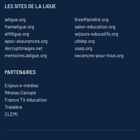
LES SITES DE LA LIGUE
laligue.org
lireetfairelire.org
framaligue.org
salon-education.org
affiligue.org
sejours-educatifs.org
apac-assurances.org
ufolep.org
decryptimages.net
usep.org
memoires.laligue.org
vacances-pour-tous.org
PARTENAIRES
Enjeux e-médias
Réseau Canopé
France TV éducation
Tralalère
CLEMI